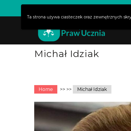
Święty Marcin 29/8, 61-806 Poznań
kontakt@
Ta strona używa ciasteczek oraz zewnętrznych skr
Str
Michał Idziak
Home
>> >>
Michał Idziak