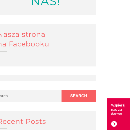
NAS!
Nasza strona
na Facebooku
Wspieraj
nas za
darmo
Recent Posts