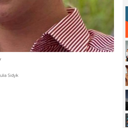
y
ulia Sidyk