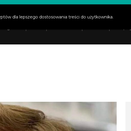
prawaucznia.pl
yptów dla lepszego dostosowania treści do użytkownika.
ona główna
O nas
Prawa ucznia
Działania
Wesprzy