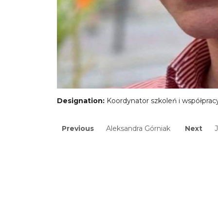
Designation:
Koordynator szkoleń i współprac
Nawigacja
Previous
Next
Previous
Aleksandra Górniak
Next
J
post:
post:
wpisu