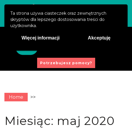
Święty Marcin 29/8, 61-806 Poznań
Ta strona używa ciasteczek oraz zewnętrznych
kontakt@prawaucznia.pl
skryptów dla lepszego dostosowania treści do
użytkownika.
Więcej informacji
Akceptuję
Potrzebujesz pomocy?
Home
>>
Miesiąc:
maj 2020