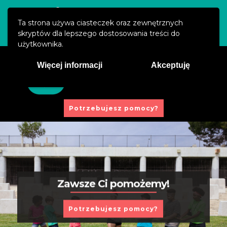
Święty Marcin 29/8, 61-806 Poznań
Ta strona używa ciasteczek oraz zewnętrznych
kontakt@prawaucznia.pl
skryptów dla lepszego dostosowania treści do
użytkownika.
Więcej informacji
Akceptuję
Potrzebujesz pomocy?
Poznaj swoje prawa i obowiązki
Dowiedz się więcej