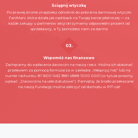
Ściągnij wtyczkę
Po prawej stronie znajdziesz odnośnik do pobrania darmowej wtyczki
FaniMani, która działa jak cashback na Twojej karcie płatniczej — za
każde zakupy u partnerów akcji otrzymamy odpowiedni procent od
sprzedawcy, a Ty pomożesz nam za darmo
Wspomóż nas finansowo
Zachęcamy do wpłacania darowizn na naszą rzecz. Można ich dokonać
przelewem za pomocą formularza w zakładce „Wesprzyj nas” lub na
numer rachunku: 81 1600 1462 1881 4888 1000 0001 (w tytule prosimy
wpisać: „Darowizna na cele statutowe”). Pamiętaj, że środki przekazane
na naszą Fundację można odliczyć od dochodu w PIT-cie!