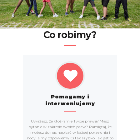
Co robimy?
Pomagamy i
interweniujemy
Uważasz, że ktoś łamie Twoje prawa? Masz
pytanie w zakresie swoich praw? Pamiętaj, że
możesz do nas napisać w każdej porze dnia i
nocy, a my odpowiemy Ci tak szybko, jak jest to