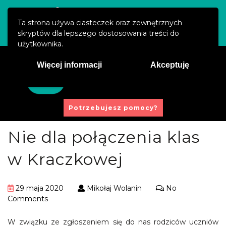
Święty Marcin 29/8, 61-806 Poznań
Ta strona używa ciasteczek oraz zewnętrznych
kontakt@prawaucznia.pl
skryptów dla lepszego dostosowania treści do
użytkownika.
Więcej informacji
Akceptuję
Potrzebujesz pomocy?
Nie dla połączenia klas
w Kraczkowej
29 maja 2020
Mikołaj Wolanin
No
Comments
W związku ze zgłoszeniem się do nas rodziców uczniów