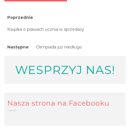
Nawigacja
Previous
Poprzednie
post:
wpisu
Książka o prawach ucznia w sprzedaży
Next
Następne
Olimpiada już niedługo
post:
WESPRZYJ NAS!
Nasza strona na Facebooku