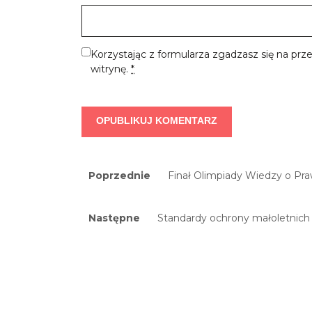
Korzystając z formularza zgadzasz się na pr
witrynę.
*
Nawigacja
Previous
Poprzednie
Finał Olimpiady Wiedzy o Pr
post:
wpisu
Next
Następne
Standardy ochrony małoletnich
post: