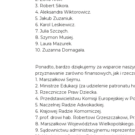
3. Robert Sikora.
4. Aleksandra Wiktorowicz.
5. Jakub Zuzaniuk.
6. Karol Leśkiewicz.
7. Julia Szczęch.
8. Szymon Musiej.
9. Laura Mazurek.
10. Zuzanna Domagała.
Ponadto, bardzo dziękujemy za wsparcie nasz
przyznawanie zarówno finansowych, jak i rzec
1. Marszałkowi Sejmu.
2. Ministrze Edukacji (za udzielenie patronatu 
3. Rzeczniczce Praw Dziecka.
4. Przedstawicielstwu Komisji Europejskiej w Po
5. Naczelnej Radzie Adwokackiej.
6. Krajowej Radzie Komorniczej.
7. prof. drowi hab. Robertowi Grzeszczakowi
8. Marszałkowi Województwa Wielkopolskiego.
9. Sądownictwu administracyjnemu reprezen