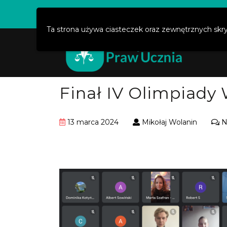
Święty Marcin 29/8, 61-806 Poznań
kontakt@
Ta strona używa ciasteczek oraz zewnętrznych skr
Str
Finał IV Olimpiady
13 marca 2024
Mikołaj Wolanin
N