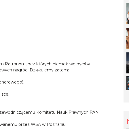
ym Patronom, bez których niemożliwe byłoby
zowych nagród. Dziękujemy zatem:
honorowego).
lsce.
, Przewodniczącemu Komitetu Nauk Prawnych PAN.
towanemu przez WSA w Poznaniu.