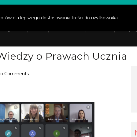
prawaucznia.pl
yptów dla lepszego dostosowania treści do użytkownika.
ona główna
O nas
Prawa ucznia
Działania
Wesprzy
 Wiedzy o Prawach Ucznia
o Comments