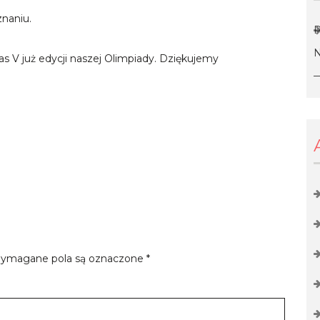
znaniu.
P
N
s V już edycji naszej Olimpiady. Dziękujemy
—
ymagane pola są oznaczone
*