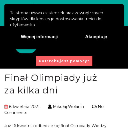
Święty Marcin 29/8, 61-806 Poznań
Ta strona używa ciasteczek oraz zewnętrznych
kontakt@prawaucznia.pl
skryptów dla lepszego dostosowania treści do
użytkownika.
Więcej informacji
Akceptuję
Potrzebujesz pomocy?
Finał Olimpiady już
za kilka dni
8 kwietnia 2021
Mikołaj Wolanin
No
Comments
Już 16 kwietnia odbędzie się finał Olimpiady Wiedzy