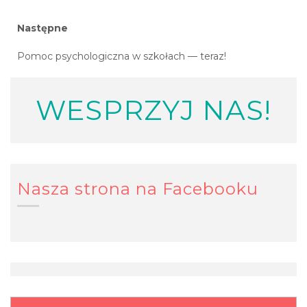
post:
wpisu
Next
Następne
post:
Pomoc psychologiczna w szkołach — teraz!
WESPRZYJ NAS!
Nasza strona na Facebooku